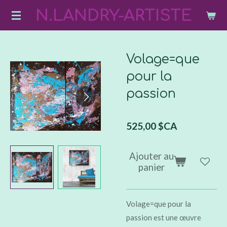
N.LANDRY-ARTISTE
Passer
au
contenu
principal
Volage=que
pour la
passion
525,00 $CA
Ajouter au
panier
Volage=que pour la
passion est une œuvre