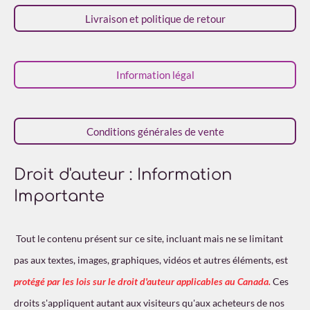
t
t
t
t
t
y
l
e
Livraison et politique de retour
o
o
o
o
o
r
u
l
i
i
i
i
i
a
'
é
t
l
l
l
l
l
v
Information légal
i
a
e
e
e
e
e
o
l
s
s
s
s
u
n
a
Conditions générales de vente
:
t
i
4
o
é
n
Droit d'auteur : Information
t
Importante
o
i
l
Tout le contenu présent sur ce site, incluant mais ne se limitant
e
pas aux textes, images, graphiques, vidéos et autres éléments, est
s
protégé par les lois sur le droit d'auteur applicables au Canada.
Ces
droits s'appliquent autant aux visiteurs qu'aux acheteurs de nos