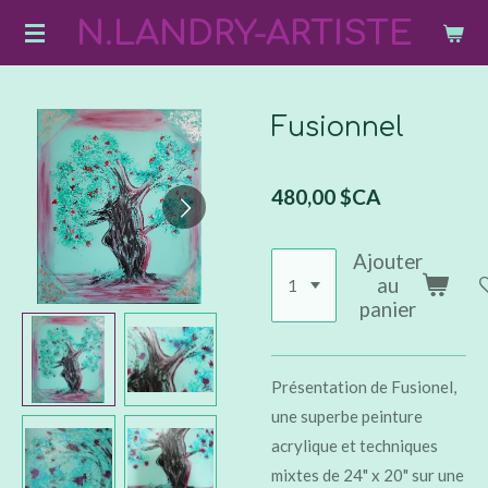
N.LANDRY-ARTISTE
Passer
au
contenu
principal
Fusionnel
480,00 $CA
Ajouter
au
panier
Présentation de Fusionel,
une superbe peinture
acrylique et techniques
mixtes de 24" x 20" sur une