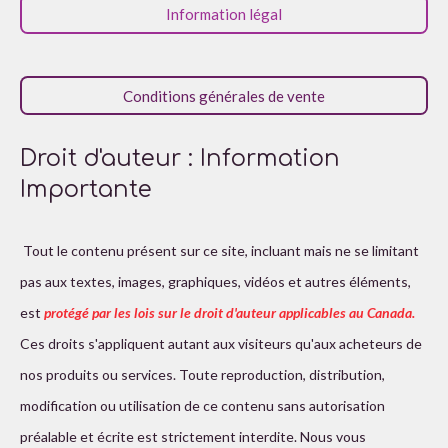
l
l
l
l
l
v
Information légal
i
a
e
e
e
e
e
o
l
s
s
s
s
u
n
a
Conditions générales de vente
:
t
i
4
o
é
n
Droit d'auteur : Information
t
Importante
o
i
l
Tout le contenu présent sur ce site, incluant mais ne se limitant
e
pas aux textes, images, graphiques, vidéos et autres éléments,
s
est
protégé par les lois sur le droit d'auteur applicables au Canada.
Ces droits s'appliquent autant aux visiteurs qu'aux acheteurs de
nos produits ou services. Toute reproduction, distribution,
modification ou utilisation de ce contenu sans autorisation
préalable et écrite est strictement interdite. Nous vous