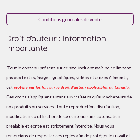
e
e
e
e
e
o
l
s
s
s
s
u
n
a
Conditions générales de vente
:
t
i
4
o
é
n
Droit d'auteur : Information
t
Importante
o
i
l
Tout le contenu présent sur ce site, incluant mais ne se limitant
e
pas aux textes, images, graphiques, vidéos et autres éléments,
s
est
protégé par les lois sur le droit d'auteur applicables au Canada.
Ces droits s'appliquent autant aux visiteurs qu'aux acheteurs de
nos produits ou services. Toute reproduction, distribution,
modification ou utilisation de ce contenu sans autorisation
préalable et écrite est strictement interdite. Nous vous
remercions de respecter ces règles afin de protéger le travail et