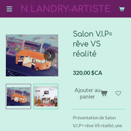
N.LANDRY-ARTISTE
Passer
au
contenu
principal
Salon V.I.P=
rêve VS
réalité
320,00 $CA
Ajouter au
panier
Présentation de Salon
V.I.P= rêve VS réalité, une