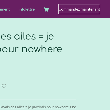
ement
infolettre
Commandez maintenant
des ailes = je
 pour nowhere
j'avais des ailes = je partirais pour nowhere, une