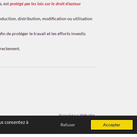
s, est
protégé par les lois sur le droit d'auteur
duction, distribution, modification ou utilisation
n de protéger le travail et les efforts investis
irectement.
Propulsé par
Webador
ous consentez à
Refuser
Accepter