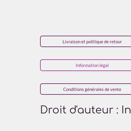
É
v
a
l
Livraison et politique de retour
u
a
t
Information légal
i
o
n
Conditions générales de vente
:
4
é
Droit d'auteur : 
t
o
i