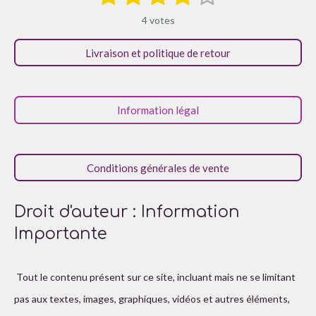
n
é
é
é
é
é
v
v
4 votes
o
a
t
t
t
t
t
y
l
e
Livraison et politique de retour
o
o
o
o
o
r
u
l
i
i
i
i
i
a
'
é
t
l
l
l
l
l
v
Information légal
i
a
e
e
e
e
e
o
l
s
s
s
s
u
n
a
Conditions générales de vente
:
t
i
4
o
é
n
Droit d'auteur : Information
t
Importante
o
i
l
Tout le contenu présent sur ce site, incluant mais ne se limitant
e
pas aux textes, images, graphiques, vidéos et autres éléments,
s