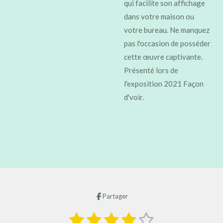
qui facilite son affichage
dans votre maison ou
votre bureau. Ne manquez
pas l'occasion de posséder
cette œuvre captivante.
Présenté lors de
l'exposition 2021 Façon
d'voir.
Partager
1
2
3
4
5
E
É