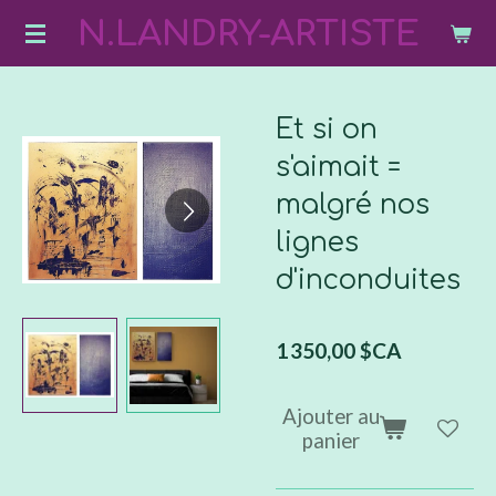
N.LANDRY-ARTISTE
Passer
au
contenu
principal
Et si on
s'aimait =
malgré nos
lignes
d'inconduites
1 350,00 $CA
Ajouter au
panier