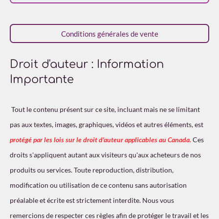
a
e
e
e
e
e
o
l
s
s
s
s
u
n
a
Conditions générales de vente
:
t
i
4
o
é
n
Droit d'auteur : Information
t
Importante
o
i
l
Tout le contenu présent sur ce site, incluant mais ne se limitant
e
pas aux textes, images, graphiques, vidéos et autres éléments, est
s
protégé par les lois sur le droit d'auteur applicables au Canada.
Ces
droits s'appliquent autant aux visiteurs qu'aux acheteurs de nos
produits ou services. Toute reproduction, distribution,
modification ou utilisation de ce contenu sans autorisation
préalable et écrite est strictement interdite. Nous vous
remercions de respecter ces règles afin de protéger le travail et les