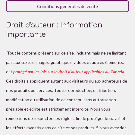
a
Conditions générales de vente
:
t
i
4
o
é
n
Droit d'auteur : Information
t
Importante
o
i
l
Tout le contenu présent sur ce site, incluant mais ne se limitant
e
pas aux textes, images, graphiques, vidéos et autres éléments,
s
est
protégé par les lois sur le droit d'auteur applicables au Canada.
Ces droits s'appliquent autant aux visiteurs qu'aux acheteurs de
nos produits ou services. Toute reproduction, distribution,
modification ou utilisation de ce contenu sans autorisation
préalable et écrite est strictement interdite. Nous vous
remercions de respecter ces règles afin de protéger le travail et
les efforts investis dans ce site et ses produits. Si vous avez des