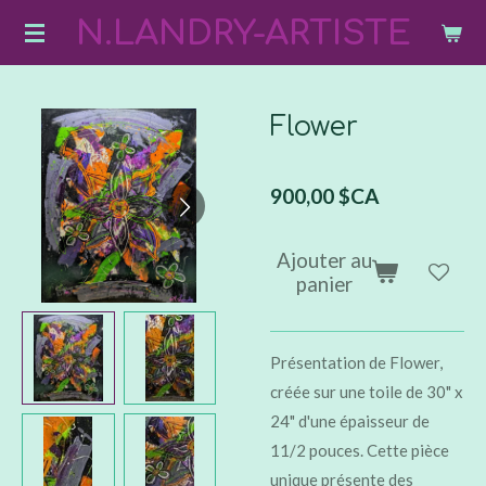
N.LANDRY-ARTISTE
Passer
au
contenu
principal
Flower
900,00 $CA
Ajouter au
panier
Présentation de Flower,
créée sur une toile de 30" x
24" d'une épaisseur de
11/2 pouces. Cette pièce
unique présente des