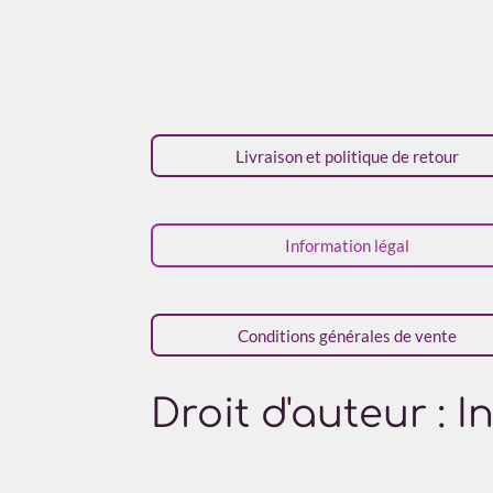
É
v
a
l
Livraison et politique de retour
u
a
t
Information légal
i
o
n
Conditions générales de vente
:
4
é
Droit d'auteur : 
t
o
i